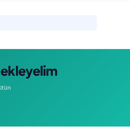
 ekleyelim
ütün