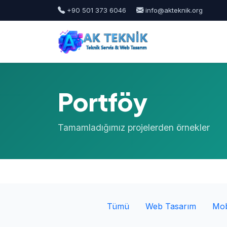
+90 501 373 6046
info@akteknik.org
Portföy
Tamamladığımız projelerden örnekler
Tümü
Web Tasarım
Mob