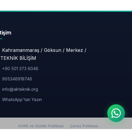
etişim
Kahramanmaraş / Göksun / Merkez /
TEKNİK BİLİŞİM
+90 501 373 6046
905346918746
info@akteknik.org
WhatsApp'tan Yazın
KVKK ve Gizlilik Politikası
Çerez Politikası