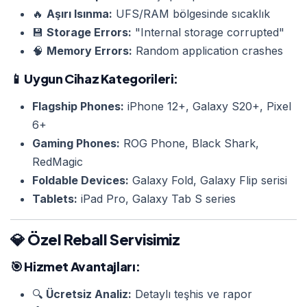
🔥
Aşırı Isınma:
UFS/RAM bölgesinde sıcaklık
💾
Storage Errors:
"Internal storage corrupted"
🧠
Memory Errors:
Random application crashes
📱
Uygun Cihaz Kategorileri:
Flagship Phones:
iPhone 12+, Galaxy S20+, Pixel
6+
Gaming Phones:
ROG Phone, Black Shark,
RedMagic
Foldable Devices:
Galaxy Fold, Galaxy Flip serisi
Tablets:
iPad Pro, Galaxy Tab S series
💎 Özel Reball Servisimiz
🎯
Hizmet Avantajları:
🔍
Ücretsiz Analiz:
Detaylı teşhis ve rapor