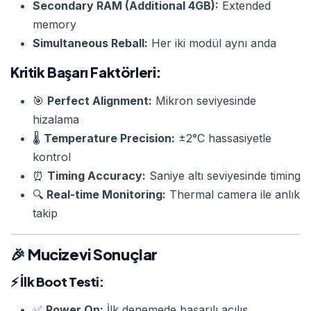
Secondary RAM (Additional 4GB):
Extended
memory
Simultaneous Reball:
Her iki modül aynı anda
Kritik Başarı Faktörleri:
🎯
Perfect Alignment:
Mikron seviyesinde
hizalama
🌡️
Temperature Precision:
±2°C hassasiyetle
kontrol
⏰
Timing Accuracy:
Saniye altı seviyesinde timing
🔍
Real-time Monitoring:
Thermal camera ile anlık
takip
🎉 Mucizevi Sonuçlar
⚡
İlk Boot Testi:
✅
Power On:
İlk denemede başarılı açılış