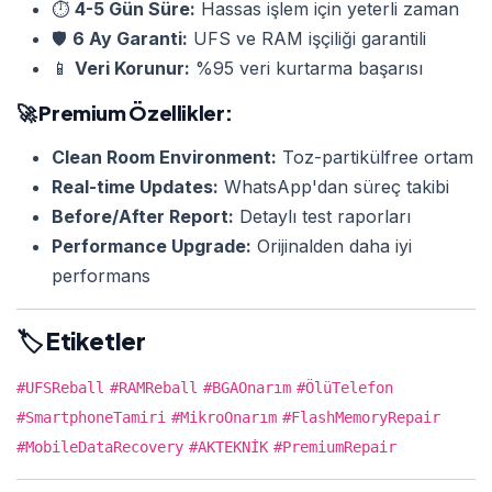
⏱️
4-5 Gün Süre:
Hassas işlem için yeterli zaman
🛡️
6 Ay Garanti:
UFS ve RAM işçiliği garantili
📱
Veri Korunur:
%95 veri kurtarma başarısı
🚀
Premium Özellikler:
Clean Room Environment:
Toz-partikülfree ortam
Real-time Updates:
WhatsApp'dan süreç takibi
Before/After Report:
Detaylı test raporları
Performance Upgrade:
Orijinalden daha iyi
performans
🏷️ Etiketler
#UFSReball
#RAMReball
#BGAOnarım
#ÖlüTelefon
#SmartphoneTamiri
#MikroOnarım
#FlashMemoryRepair
#MobileDataRecovery
#AKTEKNİK
#PremiumRepair