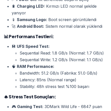
🔋
Charging LED:
Kırmızı LED normal şekilde
yanıyor
📱
Samsung Logo:
Boot screen görüntülendi
🚀
Android Boot:
Sistem normal olarak yüklendi
📊
Performans Testleri:
💾
UFS Speed Test:
Sequential Read: 1.8 GB/s (Normal: 1.7 GB/s)
Sequential Write: 1.2 GB/s (Normal: 1.1 GB/s)
🧠
RAM Performance:
Bandwidth: 51.2 GB/s (Fabrika: 51.0 GB/s)
Latency: 85ns (Normal range)
Stability: 48h stress test %100 başarı
🔥
Stress Test Sonuçları:
🎮
Gaming Test:
3DMark Wild Life - 6847 puan