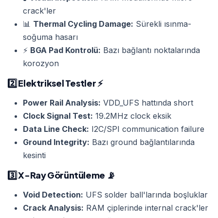
crack'ler
📊
Thermal Cycling Damage:
Sürekli ısınma-
soğuma hasarı
⚡
BGA Pad Kontrolü:
Bazı bağlantı noktalarında
korozyon
2️⃣
Elektriksel Testler
⚡
Power Rail Analysis:
VDD_UFS hattında short
Clock Signal Test:
19.2MHz clock eksik
Data Line Check:
I2C/SPI communication failure
Ground Integrity:
Bazı ground bağlantılarında
kesinti
3️⃣
X-Ray Görüntüleme
📡
Void Detection:
UFS solder ball'larında boşluklar
Crack Analysis:
RAM çiplerinde internal crack'ler