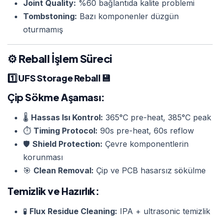
Joint Quality:
%60 bağlantıda kalite problemi
Tombstoning:
Bazı komponenler düzgün
oturmamış
⚙️ Reball İşlem Süreci
1️⃣
UFS Storage Reball
💾
Çip Sökme Aşaması:
🌡️
Hassas Isı Kontrol:
365°C pre-heat, 385°C peak
⏱️
Timing Protocol:
90s pre-heat, 60s reflow
🛡️
Shield Protection:
Çevre komponentlerin
korunması
🎯
Clean Removal:
Çip ve PCB hasarsız sökülme
Temizlik ve Hazırlık:
🧪
Flux Residue Cleaning:
IPA + ultrasonic temizlik