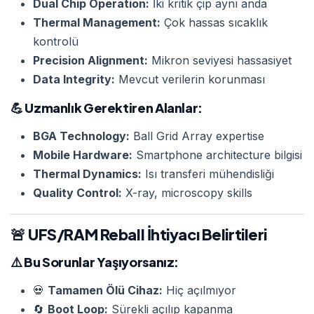
Dual Chip Operation:
İki kritik çip aynı anda
Thermal Management:
Çok hassas sıcaklık
kontrolü
Precision Alignment:
Mikron seviyesi hassasiyet
Data Integrity:
Mevcut verilerin korunması
💪
Uzmanlık Gerektiren Alanlar:
BGA Technology:
Ball Grid Array expertise
Mobile Hardware:
Smartphone architecture bilgisi
Thermal Dynamics:
Isı transferi mühendisliği
Quality Control:
X-ray, microscopy skills
🚨 UFS/RAM Reball İhtiyacı Belirtileri
⚠️
Bu Sorunlar Yaşıyorsanız:
💀
Tamamen Ölü Cihaz:
Hiç açılmıyor
🔄
Boot Loop:
Sürekli açılıp kapanma