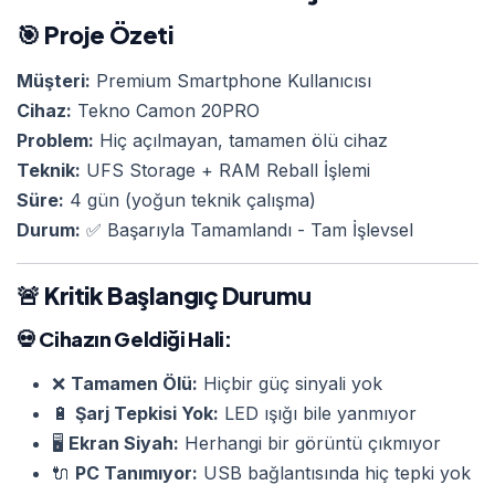
🎯 Proje Özeti
Müşteri:
Premium Smartphone Kullanıcısı
Cihaz:
Tekno Camon 20PRO
Problem:
Hiç açılmayan, tamamen ölü cihaz
Teknik:
UFS Storage + RAM Reball İşlemi
Süre:
4 gün (yoğun teknik çalışma)
Durum:
✅ Başarıyla Tamamlandı - Tam İşlevsel
🚨 Kritik Başlangıç Durumu
💀
Cihazın Geldiği Hali:
❌
Tamamen Ölü:
Hiçbir güç sinyali yok
🔋
Şarj Tepkisi Yok:
LED ışığı bile yanmıyor
🖥️
Ekran Siyah:
Herhangi bir görüntü çıkmıyor
🔌
PC Tanımıyor:
USB bağlantısında hiç tepki yok