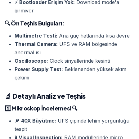
⚡
Bootloader Erişim Yok:
Download mode'a
girmiyor
🔍
Ön Teşhis Bulguları:
Multimetre Testi:
Ana güç hatlarında kısa devre
Thermal Camera:
UFS ve RAM bölgesinde
anormal ısı
Oscilloscope:
Clock sinyallerinde kesinti
Power Supply Test:
Beklenenden yüksek akım
çekimi
🔬 Detaylı Analiz ve Teşhis
1️⃣
Mikroskop İncelemesi
🔍
🔎
40X Büyütme:
UFS çipinde lehim yorgunluğu
tespit
🧪
Visual Inspection:
RAM modüllerinde micro