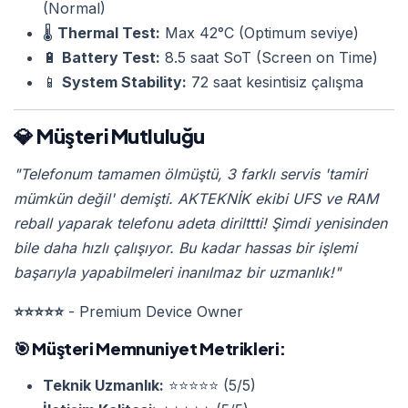
(Normal)
🌡️
Thermal Test:
Max 42°C (Optimum seviye)
🔋
Battery Test:
8.5 saat SoT (Screen on Time)
📱
System Stability:
72 saat kesintisiz çalışma
💎 Müşteri Mutluluğu
"Telefonum tamamen ölmüştü, 3 farklı servis 'tamiri
mümkün değil' demişti. AKTEKNİK ekibi UFS ve RAM
reball yaparak telefonu adeta dirilttti! Şimdi yenisinden
bile daha hızlı çalışıyor. Bu kadar hassas bir işlemi
başarıyla yapabilmeleri inanılmaz bir uzmanlık!"
⭐⭐⭐⭐⭐
- Premium Device Owner
🎯
Müşteri Memnuniyet Metrikleri:
Teknik Uzmanlık:
⭐⭐⭐⭐⭐ (5/5)