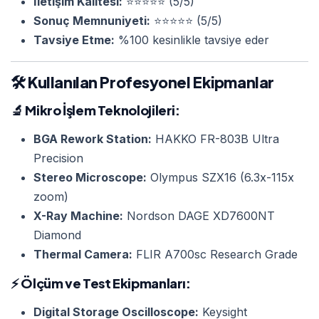
İletişim Kalitesi:
⭐⭐⭐⭐⭐ (5/5)
Sonuç Memnuniyeti:
⭐⭐⭐⭐⭐ (5/5)
Tavsiye Etme:
%100 kesinlikle tavsiye eder
🛠️ Kullanılan Profesyonel Ekipmanlar
🔬
Mikro İşlem Teknolojileri:
BGA Rework Station:
HAKKO FR-803B Ultra
Precision
Stereo Microscope:
Olympus SZX16 (6.3x-115x
zoom)
X-Ray Machine:
Nordson DAGE XD7600NT
Diamond
Thermal Camera:
FLIR A700sc Research Grade
⚡
Ölçüm ve Test Ekipmanları:
Digital Storage Oscilloscope:
Keysight