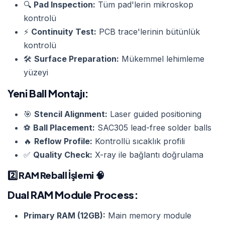
🔍
Pad Inspection:
Tüm pad'lerin mikroskop
kontrolü
⚡
Continuity Test:
PCB trace'lerinin bütünlük
kontrolü
🛠️
Surface Preparation:
Mükemmel lehimleme
yüzeyi
Yeni Ball Montajı:
🎯
Stencil Alignment:
Laser guided positioning
⚽
Ball Placement:
SAC305 lead-free solder balls
🔥
Reflow Profile:
Kontrollü sıcaklık profili
✅
Quality Check:
X-ray ile bağlantı doğrulama
2️⃣
RAM Reball İşlemi
🧠
Dual RAM Module Process:
Primary RAM (12GB):
Main memory module