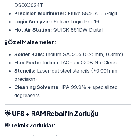
DSOX3024T
Precision Multimeter:
Fluke 8846A 6.5-digit
Logic Analyzer:
Saleae Logic Pro 16
Hot Air Station:
QUICK 861DW Digital
🧪
Özel Malzemeler:
Solder Balls:
Indium SAC305 (0.25mm, 0.3mm)
Flux Paste:
Indium TACFlux 020B No-Clean
Stencils:
Laser-cut steel stencils (±0.001mm
precision)
Cleaning Solvents:
IPA 99.9% + specialized
degreasers
🌟 UFS + RAM Reball'in Zorluğu
🎯
Teknik Zorluklar: