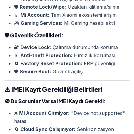
🛡️
Remote Lock/Wipe:
Uzaktan kilitleme/silme
📱
Mi Account:
Tam Xiaomi ekosistemi erişimi
🎮
Gaming Services:
Mi Gaming hesabı aktif
🛡️
Güvenlik Özellikleri:
🔐
Device Lock:
Çalınma durumunda koruma
📱
Anti-theft Protection:
Hırsızlık koruması
🔄
Factory Reset Protection:
FRP güvenliği
🛡️
Secure Boot:
Güvenli açılış
⚠️ IMEI Kayıt Gerekliliği Belirtileri
🚫
Bu Sorunlar Varsa IMEI Kaydı Gerekli:
❌
Mi Account Girmiyor:
"Device not supported"
hatası
🔄
Cloud Sync Çalışmıyor:
Senkronizasyon