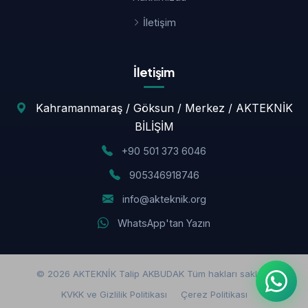
İletişim
İletişim
Kahramanmaraş / Göksun / Merkez / AKTEKNİK
BİLİŞİM
+90 501 373 6046
905346918746
info@akteknik.org
WhatsApp'tan Yazın
© 2026 AKTEKNİK Talip AKBUDAK Tüm hakları saklıdır.
KVKK ve Gizlilik Politikası
Çerez Politikası