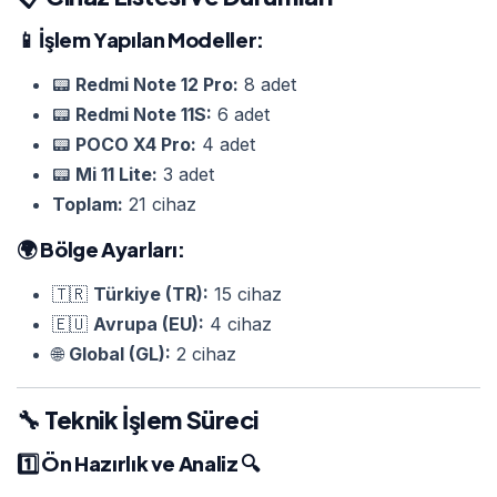
📱
İşlem Yapılan Modeller:
📟
Redmi Note 12 Pro:
8 adet
📟
Redmi Note 11S:
6 adet
📟
POCO X4 Pro:
4 adet
📟
Mi 11 Lite:
3 adet
Toplam:
21 cihaz
🌍
Bölge Ayarları:
🇹🇷
Türkiye (TR):
15 cihaz
🇪🇺
Avrupa (EU):
4 cihaz
🌐
Global (GL):
2 cihaz
🔧 Teknik İşlem Süreci
1️⃣
Ön Hazırlık ve Analiz
🔍