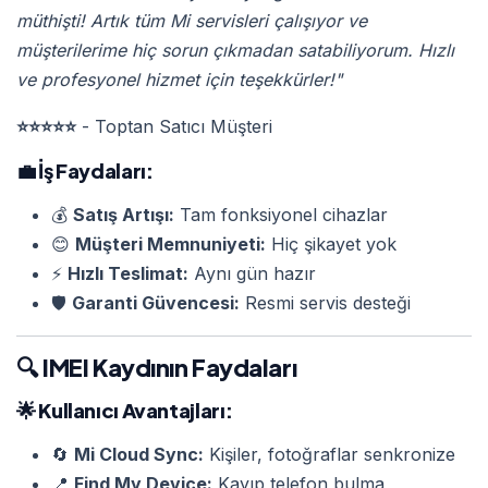
müthişti! Artık tüm Mi servisleri çalışıyor ve
müşterilerime hiç sorun çıkmadan satabiliyorum. Hızlı
ve profesyonel hizmet için teşekkürler!"
⭐⭐⭐⭐⭐
- Toptan Satıcı Müşteri
💼
İş Faydaları:
💰
Satış Artışı:
Tam fonksiyonel cihazlar
😊
Müşteri Memnuniyeti:
Hiç şikayet yok
⚡
Hızlı Teslimat:
Aynı gün hazır
🛡️
Garanti Güvencesi:
Resmi servis desteği
🔍 IMEI Kaydının Faydaları
🌟
Kullanıcı Avantajları:
🔄
Mi Cloud Sync:
Kişiler, fotoğraflar senkronize
📍
Find My Device:
Kayıp telefon bulma