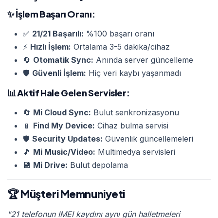
✨
İşlem Başarı Oranı:
✅
21/21 Başarılı:
%100 başarı oranı
⚡
Hızlı İşlem:
Ortalama 3-5 dakika/cihaz
🔄
Otomatik Sync:
Anında server güncelleme
🛡️
Güvenli İşlem:
Hiç veri kaybı yaşanmadı
📊
Aktif Hale Gelen Servisler:
🔄
Mi Cloud Sync:
Bulut senkronizasyonu
📱
Find My Device:
Cihaz bulma servisi
🛡️
Security Updates:
Güvenlik güncellemeleri
🎵
Mi Music/Video:
Multimedya servisleri
💾
Mi Drive:
Bulut depolama
🏆 Müşteri Memnuniyeti
"21 telefonun IMEI kaydını aynı gün halletmeleri