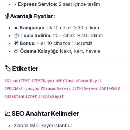
⚡
Express Service:
2 saat içinde teslim
💰
Avantajlı Fiyatlar:
🔥
Kampanya:
İlk 10 cihaz %30 indirim
📦
Toplu İndirim:
20+ cihaz %40 indirim
🎁
Bonus:
Her 10 cihazda 1 ücretsiz
💳
Ödeme Kolaylığı:
Nakit, kart, havale
🏷️ Etiketler
#XiaomiIMEI
#IMEIKaydı
#MiCloud
#RedmiKayıt
#POCOAktivasyon
#XiaomiServis
#IMEIServer
#AKTEKNİK
#UzaktanHizmet
#TopluKayıt
📈 SEO Anahtar Kelimeler
Xiaomi IMEI kaydı İstanbul