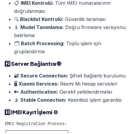
📋
IMEI Kontrolü:
Tüm IMEI numaralarının
doğrulanması
🔍
Blacklist Kontrolü:
Güvenlik taraması
📱
Model Tanımlama:
Doğru firmware versiyonu
belirleme
🗂️
Batch Processing:
Toplu işlem için
gruplandırma
2️⃣
Server Bağlantısı
🌐
🔐
Secure Connection:
Şifreli bağlantı kurulumu
🖥️
Xiaomi Services:
Resmi Mi hesap servisleri
🔑
Authentication:
Gerekli yetkilendirmeler
📡
Stable Connection:
Kesintisiz işlem garantisi
3️⃣
IMEI Kayıt İşlemi
⚙️
IMEI Registration Process:

┌─────────────────────────┐
