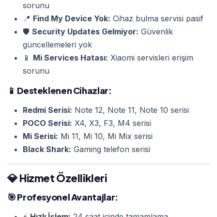
sorunu
📍
Find My Device Yok:
Cihaz bulma servisi pasif
🛡️
Security Updates Gelmiyor:
Güvenlik
güncellemeleri yok
📱
Mi Services Hatası:
Xiaomi servisleri erişim
sorunu
📱
Desteklenen Cihazlar:
Redmi Serisi:
Note 12, Note 11, Note 10 serisi
POCO Serisi:
X4, X3, F3, M4 serisi
Mi Serisi:
Mi 11, Mi 10, Mi Mix serisi
Black Shark:
Gaming telefon serisi
💎 Hizmet Özellikleri
🎯
Profesyonel Avantajlar:
⚡
Hızlı İşlem:
24 saat içinde tamamlama