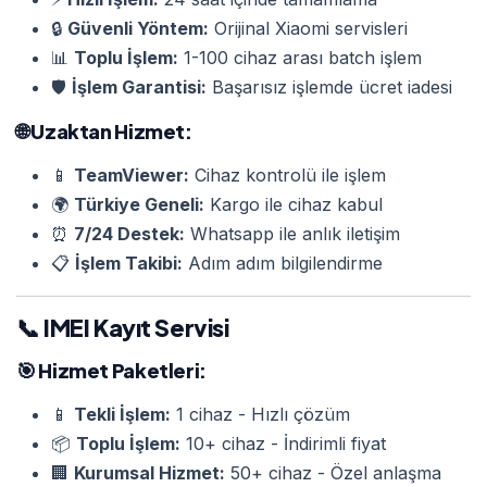
🔒
Güvenli Yöntem:
Orijinal Xiaomi servisleri
📊
Toplu İşlem:
1-100 cihaz arası batch işlem
🛡️
İşlem Garantisi:
Başarısız işlemde ücret iadesi
🌐
Uzaktan Hizmet:
📱
TeamViewer:
Cihaz kontrolü ile işlem
🌍
Türkiye Geneli:
Kargo ile cihaz kabul
⏰
7/24 Destek:
Whatsapp ile anlık iletişim
📋
İşlem Takibi:
Adım adım bilgilendirme
📞 IMEI Kayıt Servisi
🎯
Hizmet Paketleri:
📱
Tekli İşlem:
1 cihaz - Hızlı çözüm
📦
Toplu İşlem:
10+ cihaz - İndirimli fiyat
🏢
Kurumsal Hizmet:
50+ cihaz - Özel anlaşma