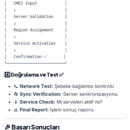
│   IMEI Input            │

│   ↓                     │

│   Server Validation     │

│   ↓                     │

│   Region Assignment     │

│   ↓                     │

│   Service Activation    │

│   ↓                     │

│   Confirmation ✅       │

4️⃣
Doğrulama ve Test
✅
📞
Network Test:
Şebeke bağlantısı kontrolü
🔄
Sync Verification:
Server senkronizasyonu
📱
Service Check:
Mi servisleri aktif mi?
📊
Final Report:
İşlem sonuç raporu
🎉 Başarı Sonuçları